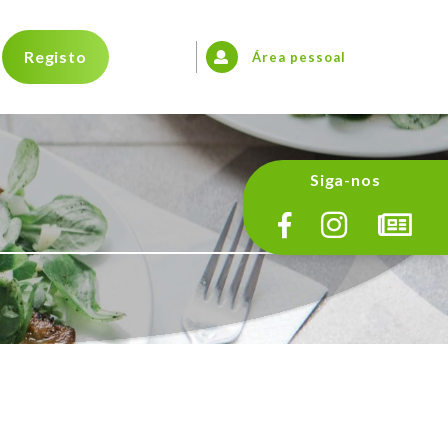
Registo
Área pessoal
Siga-nos
?