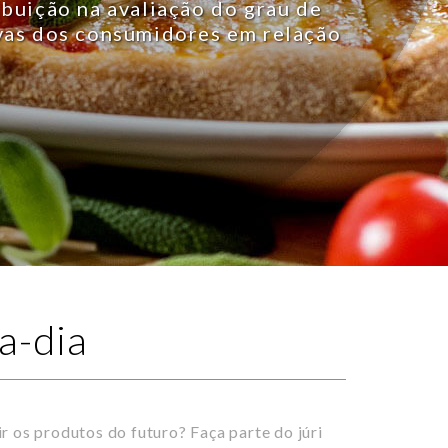
ibuição na avaliação do grau de
ivas dos consumidores em relação
a-dia
 os produtos do futuro? Faça parte do júri