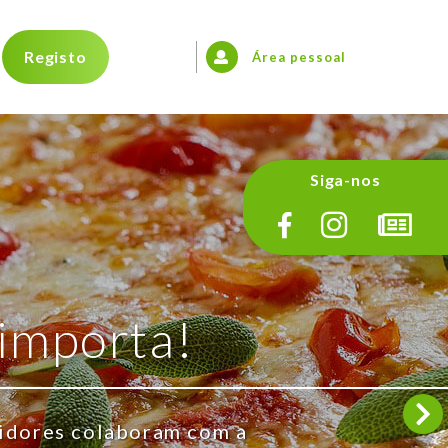
Registo
Área pessoal
Siga-nos
 importa!
dores colaboram com a