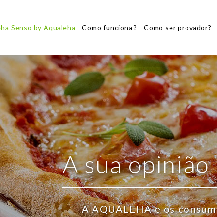
eha Senso by Aqualeha
Como funciona ?
Como ser provador?
A sua opinião
A AQUALEHA e os consumi