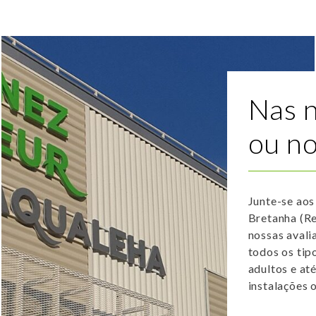
Nas n
ou no
Junte-se ao
Bretanha (Re
nossas aval
todos os tip
adultos e at
instalações 