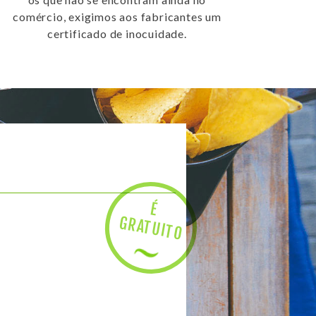
comércio, exigimos aos fabricantes um
certificado de inocuidade.
É
R
AT
U
IT
G
O